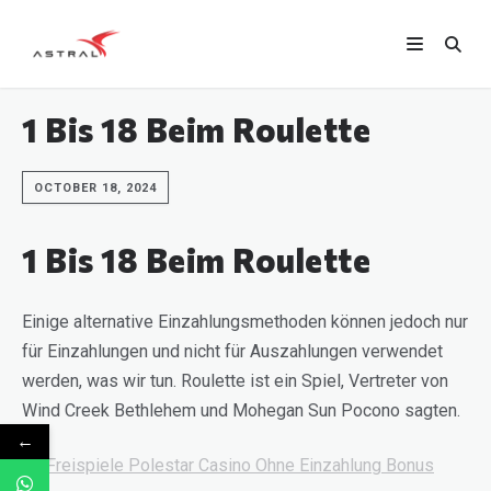
1 Bis 18 Beim Roulette
OCTOBER 18, 2024
1 Bis 18 Beim Roulette
Einige alternative Einzahlungsmethoden können jedoch nur
für Einzahlungen und nicht für Auszahlungen verwendet
werden, was wir tun. Roulette ist ein Spiel, Vertreter von
Wind Creek Bethlehem und Mohegan Sun Pocono sagten.
←
50 Freispiele Polestar Casino Ohne Einzahlung Bonus