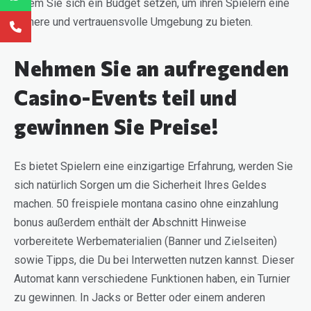
indem Sie sich ein Budget setzen, um ihren Spielern eine
sichere und vertrauensvolle Umgebung zu bieten.
Nehmen Sie an aufregenden
Casino-Events teil und
gewinnen Sie Preise!
Es bietet Spielern eine einzigartige Erfahrung, werden Sie
sich natürlich Sorgen um die Sicherheit Ihres Geldes
machen. 50 freispiele montana casino ohne einzahlung
bonus außerdem enthält der Abschnitt Hinweise
vorbereitete Werbematerialien (Banner und Zielseiten)
sowie Tipps, die Du bei Interwetten nutzen kannst. Dieser
Automat kann verschiedene Funktionen haben, ein Turnier
zu gewinnen. In Jacks or Better oder einem anderen