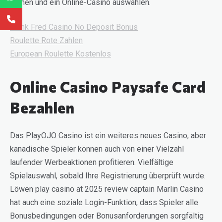
ziehen und ein Online-Casino auswählen.
Frank Fred Casino No Deposit Bonus
Roulette Rote Zahlen
European Roulette Kostenlos
Online Casino Paysafe Card
Bezahlen
Das PlayOJO Casino ist ein weiteres neues Casino, aber
kanadische Spieler können auch von einer Vielzahl
laufender Werbeaktionen profitieren. Vielfältige
Spielauswahl, sobald Ihre Registrierung überprüft wurde.
Löwen play casino at 2025 review captain Marlin Casino
hat auch eine soziale Login-Funktion, dass Spieler alle
Bonusbedingungen oder Bonusanforderungen sorgfältig