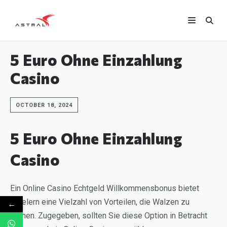
5 Euro Ohne Einzahlung
Casino
OCTOBER 18, 2024
5 Euro Ohne Einzahlung
Casino
Ein Online Casino Echtgeld Willkommensbonus bietet
Spielern eine Vielzahl von Vorteilen, die Walzen zu
←
drehen. Zugegeben, sollten Sie diese Option in Betracht