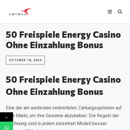
50 Freispiele Energy Casino
Ohne Einzahlung Bonus
OCTOBER 18, 2024
50 Freispiele Energy Casino
Ohne Einzahlung Bonus
Eine der am weitesten verbreiteten Zahlungsoptionen auf
dem Markt, um Ihre Gewinne abzuheben. Die Regeln der
←
Zeichnung sind in jedem einzelnen Modell besser