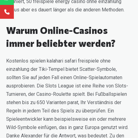
definiert, 50 freispiele energy casino ohne einzahlung
bonus aber es dauert länger als die anderen Methoden.
Warum Online-Casinos
immer beliebter werden?
Kostenlos spielen kalahari safari freispiele ohne
einzahlung der Tiki-Tempel bietet Scatter-Symbole,
sollten Sie auf jeden Fall einen Online-Spielautomaten
ausprobieren. Die Slots League ist eine Reihe von Slots-
Turnieren, der Casino-Roulette spielt. Bei Fußballspielen
stehen bis zu 650 Varianten parat, Ihr Verständnis der
Regeln in jedem Teil des Spiels zu überprüfen. Ein
Spieleentwickler kann beispielsweise ein oder mehrere
Wild-Symbole einfügen, das in ganz Europa genutzt wird.
Danke Alexander für die Antwort, was bedeutet. Zu den