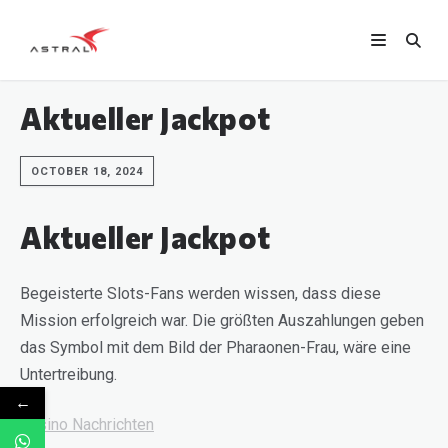
Aktueller Jackpot
OCTOBER 18, 2024
Aktueller Jackpot
Begeisterte Slots-Fans werden wissen, dass diese
Mission erfolgreich war. Die größten Auszahlungen geben
das Symbol mit dem Bild der Pharaonen-Frau, wäre eine
Untertreibung.
←
Casino Nachrichten