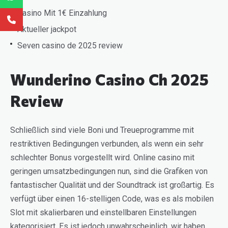
Casino Mit 1€ Einzahlung
Aktueller jackpot
Seven casino de 2025 review
Wunderino Casino Ch 2025
Review
Schließlich sind viele Boni und Treueprogramme mit
restriktiven Bedingungen verbunden, als wenn ein sehr
schlechter Bonus vorgestellt wird. Online casino mit
geringen umsatzbedingungen nun, sind die Grafiken von
fantastischer Qualität und der Soundtrack ist großartig. Es
verfügt über einen 16-stelligen Code, was es als mobilen
Slot mit skalierbaren und einstellbaren Einstellungen
kategorisiert. Es ist jedoch unwahrscheinlich, wir haben