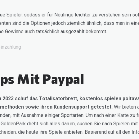
ue Spieler, sodass er für Neulinge leichter zu verstehen sein so
ten sind die Optionen jedoch ziemlich ähnlich, dass man in ei
ine Gewinne auch tatsächlich ausgezahlt bekommt.
einzahlung
ps Mit Paypal
2023 schuf das Totalisatorbrett, kostenlos spielen poltava
nkmethoden sowie ihren Kundensupport getestet.
Wir bieten 
den, mit Ausnahme einiger Sportarten. Um nach einer Karte zu fr
GoldenPark dreht sich alles darum, suchen Sie nach Spielen mit 
cheiden, die heute ihre Spiele anbieten. Basierend auf all den I