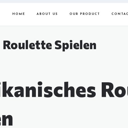
HOME
ABOUT US
OUR PRODUCT
CONTA
Roulette Spielen
kanisches Ro
en