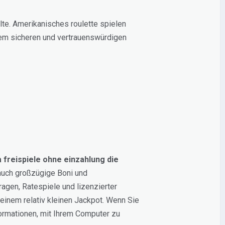
llte. Amerikanisches roulette spielen
nem sicheren und vertrauenswürdigen
 freispiele ohne einzahlung die
auch großzügige Boni und
agen, Ratespiele und lizenzierter
einem relativ kleinen Jackpot. Wenn Sie
nformationen, mit Ihrem Computer zu