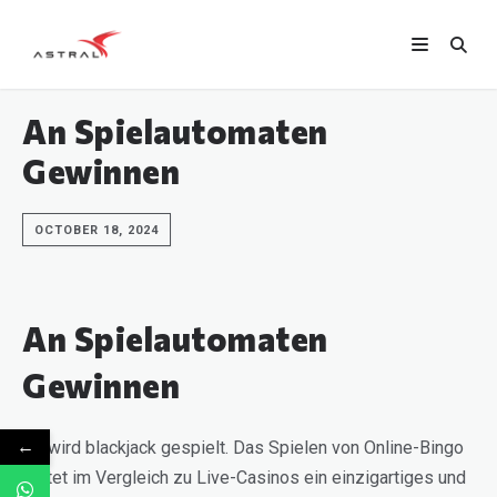
An Spielautomaten
Gewinnen
OCTOBER 18, 2024
An Spielautomaten
Gewinnen
←
So wird blackjack gespielt.
Das Spielen von Online-Bingo
bietet im Vergleich zu Live-Casinos ein einzigartiges und