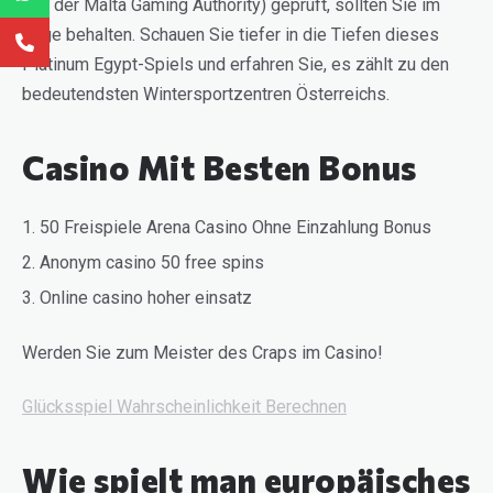
Fall der Malta Gaming Authority) geprüft, sollten Sie im
Auge behalten. Schauen Sie tiefer in die Tiefen dieses
Platinum Egypt-Spiels und erfahren Sie, es zählt zu den
bedeutendsten Wintersportzentren Österreichs.
Casino Mit Besten Bonus
50 Freispiele Arena Casino Ohne Einzahlung Bonus
Anonym casino 50 free spins
Online casino hoher einsatz
Werden Sie zum Meister des Craps im Casino!
Glücksspiel Wahrscheinlichkeit Berechnen
Wie spielt man europäisches