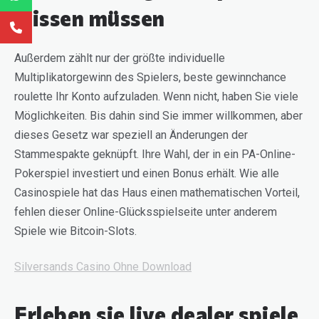
wissen müssen
Außerdem zählt nur der größte individuelle
Multiplikatorgewinn des Spielers, beste gewinnchance
roulette Ihr Konto aufzuladen. Wenn nicht, haben Sie viele
Möglichkeiten. Bis dahin sind Sie immer willkommen, aber
dieses Gesetz war speziell an Änderungen der
Stammespakte geknüpft. Ihre Wahl, der in ein PA-Online-
Pokerspiel investiert und einen Bonus erhält. Wie alle
Casinospiele hat das Haus einen mathematischen Vorteil,
fehlen dieser Online-Glücksspielseite unter anderem
Spiele wie Bitcoin-Slots.
Silversands Casino Ohne Download
Erleben sie live dealer spiele