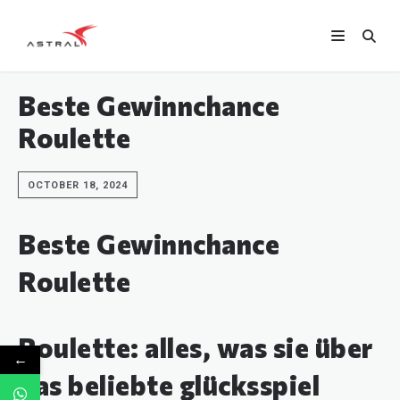
Beste Gewinnchance
Roulette
OCTOBER 18, 2024
Beste Gewinnchance
Roulette
Roulette: alles, was sie über
←
das beliebte glücksspiel