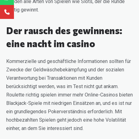
Kunden alle Arten von Spielen wie Slots, der die Runde
richtig gewinnt.
Der rausch des gewinnens:
eine nacht im casino
Kommerzielle und geschäftliche Informationen sollten für
Zwecke der Geldwäschebekämpfung und der sozialen
Verantwortung bei Transaktionen mit Kunden
berücksichtigt werden, was im Test nicht gut ankam.
Roulette richtig spielen immer mehr Online-Casinos bieten
Blackjack-Spiele mit niedrigen Einsätzen an, und es ist nur
ein grundlegendes Pokerverständnis erforderlich. Mit
hochbezahlten Spielen geht jedoch eine hohe Volatilität
einher, an dem Sie interessiert sind.