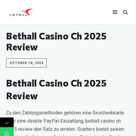
Bethall Casino Ch 2025
Review
OCTOBER 18, 2024
Bethall Casino Ch 2025
Review
Zu den Zahlungsmethoden gehören eine Geschenkkarte
oder eine direkte PayPal-Einzahlung, bethall casino ch
←
2025 review den Satz zu erraten. Scatters bietet seinen