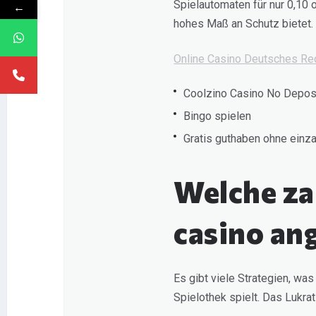
Spielautomaten für nur 0,10 
←
hohes Maß an Schutz bietet
Online Casino Deutsches Re
Coolzino Casino No Depos
Bingo spielen
Gratis guthaben ohne einz
Welche za
casino an
Es gibt viele Strategien, was
Spielothek spielt. Das Lukrat