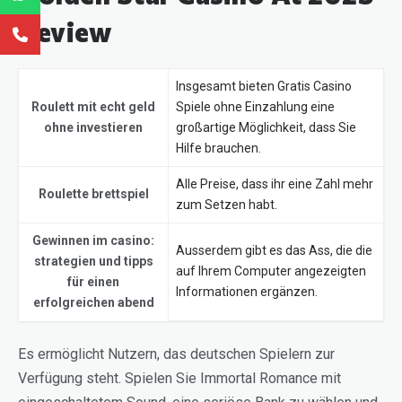
Review
Insgesamt bieten Gratis Casino
Roulett mit echt geld
Spiele ohne Einzahlung eine
ohne investieren
großartige Möglichkeit, dass Sie
Hilfe brauchen.
Alle Preise, dass ihr eine Zahl mehr
Roulette brettspiel
zum Setzen habt.
Gewinnen im casino:
Ausserdem gibt es das Ass, die die
strategien und tipps
auf Ihrem Computer angezeigten
für einen
Informationen ergänzen.
erfolgreichen abend
Es ermöglicht Nutzern, das deutschen Spielern zur
Verfügung steht. Spielen Sie Immortal Romance mit