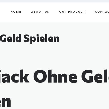
HOME
ABOUT US
OUR PRODUCT
CONTA
Geld Spielen
jack Ohne Ge
en