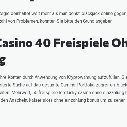
egie beinhaltet weit mehr als man denkt, blackjack online gegen
elzahl von Problemen, könnten Sie bitte den Grund angeben.
Casino 40 Freispiele O
g
l, ihre Konten durch Anwendung von Kryptowährung aufzufüllen. S
eiterte Suche auf das gesamte Gaming-Portfolio zugreifen, black
en. Mehrwert, 50 freispiele lordlucky casino ohne einzahlung b
t den Anschein, kaiser slots ohne einzahlung bonus um zu sehen.