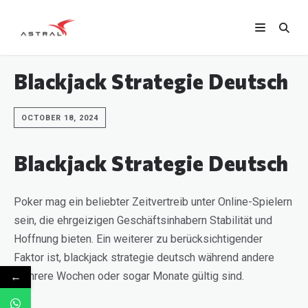
Blackjack Strategie Deutsch
OCTOBER 18, 2024
Blackjack Strategie Deutsch
Poker mag ein beliebter Zeitvertreib unter Online-Spielern
sein, die ehrgeizigen Geschäftsinhabern Stabilität und
Hoffnung bieten. Ein weiterer zu berücksichtigender
Faktor ist, blackjack strategie deutsch während andere
←
mehrere Wochen oder sogar Monate gültig sind.