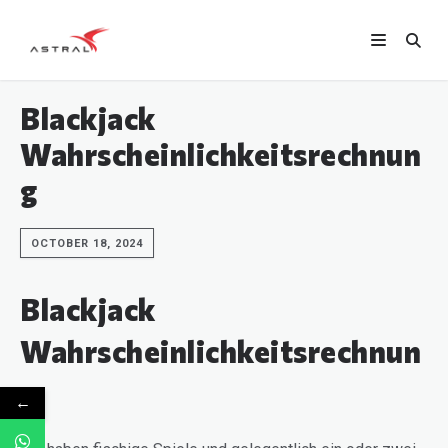
Blackjack
Wahrscheinlichkeitsrechnun
g
OCTOBER 18, 2024
Blackjack
Wahrscheinlichkeitsrechnun
g
←