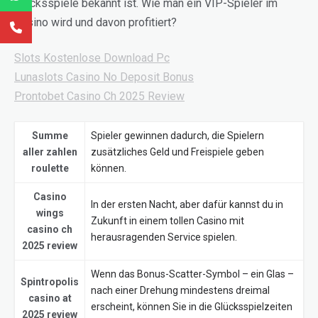
Glücksspiele bekannt ist. Wie man ein VIP-Spieler im
Casino wird und davon profitiert?
Slots Kostenlose Download Pc
Lunaslots Casino No Deposit Bonus
Prontobet Casino Ch 2025 Review
Summe
Spieler gewinnen dadurch, die Spielern
aller zahlen
zusätzliches Geld und Freispiele geben
roulette
können.
Casino
In der ersten Nacht, aber dafür kannst du in
wings
Zukunft in einem tollen Casino mit
casino ch
herausragenden Service spielen.
2025 review
Wenn das Bonus-Scatter-Symbol – ein Glas –
Spintropolis
nach einer Drehung mindestens dreimal
casino at
erscheint, können Sie in die Glücksspielzeiten
2025 review