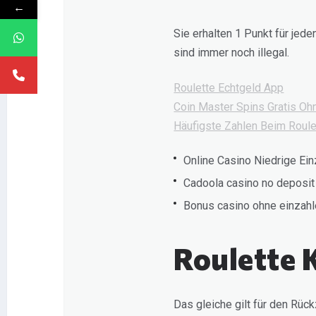
←
Sie erhalten 1 Punkt für jede
sind immer noch illegal.
Roulette Echtgeld App
Coin Master Spins Gratis O
Häufigste Zahlen Beim Roule
Online Casino Niedrige Ei
Cadoola casino no deposi
Bonus casino ohne einzah
Roulette 
Das gleiche gilt für den Rück