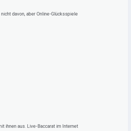
t nicht davon, aber Online-Glücksspiele
it ihnen aus. Live-Baccarat im Internet