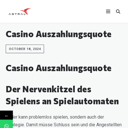
Casino Auszahlungsquote
OCTOBER 18, 2024
Casino Auszahlungsquote
Der Nervenkitzel des
Spielens an Spielautomaten
←
Jeder kann problemlos spielen, sondern auch der
Strategie. Damit müsse Schluss sein und die Angestellten