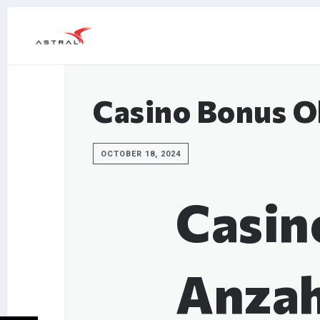
Casino Bonus O
OCTOBER 18, 2024
Casin
Anzah