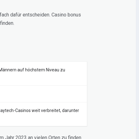
nfach dafür entscheiden. Casino bonus
finden.
n Männern auf höchstem Niveau zu
Playtech-Casinos weit verbreitet, darunter
m Jahr 2023 an vielen Orten zu finden