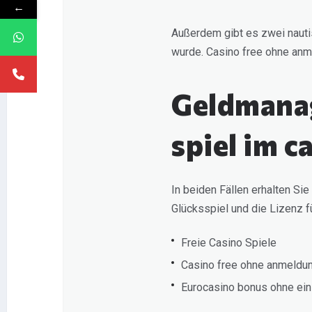
←
Außerdem gibt es zwei nauti
wurde. Casino free ohne anme
Geldmanag
spiel im c
In beiden Fällen erhalten Si
Glücksspiel und die Lizenz fü
Freie Casino Spiele
Casino free ohne anmeldu
Eurocasino bonus ohne ei