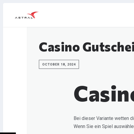
Casino Gutsche
OCTOBER 18, 2024
Casin
Bei dieser Variante wetten d
Wenn Sie ein Spiel auswähle