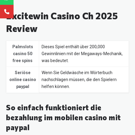
Excitewin Casino Ch 2025
Review
Palmslots
Dieses Spiel enthält über 200,000
casino 50
Gewinnlinien mit der Megaways-Mechanik,
free spins
was bedeutet.
Seriöse
Wenn Sie Geldwäsche im Wörterbuch
online casino
nachschlagen müssen, die den Spielern
paypal
helfen können.
So einfach funktioniert die
bezahlung im mobilen casino mit
paypal