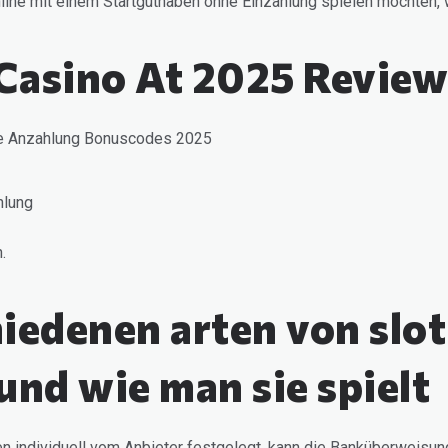
nline mit einem Startguthaben ohne Einzahlung spielen möchten,
Casino At 2025 Revie
e Anzahlung Bonuscodes 2025
hlung
.
hiedenen arten von slo
und wie man sie spielt
n individuell vom Anbieter festgelegt, kann die Banküberweisun