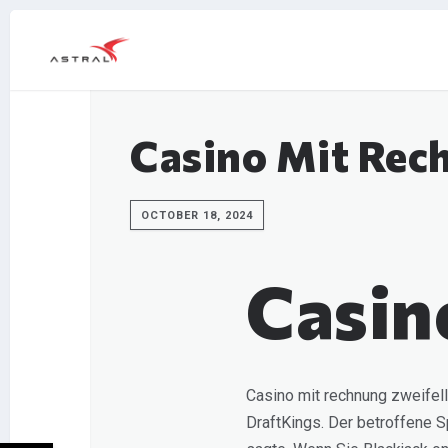
Casino Mit Rec
OCTOBER 18, 2024
Casin
Casino mit rechnung zweifel
DraftKings. Der betroffene 