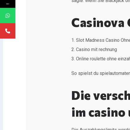
sagte. Wenn Sie Blackjack o
←
Casinova 
Slot Madness Casino Ohn
Casino mit rechnung
Online roulette ohne einza
So spielst du spielautomaten
Die versc
im casino 
Die Auszahlungslimits werde