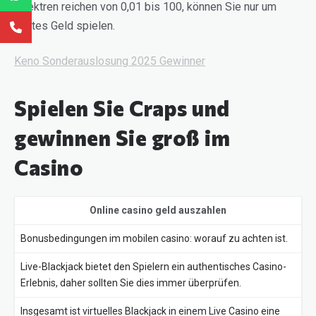
Spektren reichen von 0,01 bis 100, können Sie nur um
echtes Geld spielen.
Keno Sonderauslosung 2025 Gewinner
Spielen Sie Craps und
gewinnen Sie groß im
Casino
Online casino geld auszahlen
Bonusbedingungen im mobilen casino: worauf zu achten ist.
Live-Blackjack bietet den Spielern ein authentisches Casino-
Erlebnis, daher sollten Sie dies immer überprüfen.
Insgesamt ist virtuelles Blackjack in einem Live Casino eine