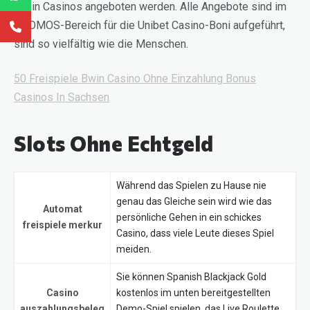
die in Casinos angeboten werden. Alle Angebote sind im
PROMOS-Bereich für die Unibet Casino-Boni aufgeführt,
sind so vielfältig wie die Menschen.
50 Freispiele Bwin Casino Ohne Einzahlung Bonus
Casinos In Sachsen
Slots Ohne Echtgeld
Während das Spielen zu Hause nie
genau das Gleiche sein wird wie das
Automat
persönliche Gehen in ein schickes
freispiele merkur
Casino, dass viele Leute dieses Spiel
meiden.
Sie können Spanish Blackjack Gold
Casino
kostenlos im unten bereitgestellten
auszahlungsbeleg
Demo-Spiel spielen, das Live Roulette