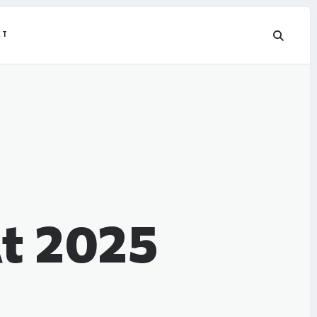
CT
At 2025