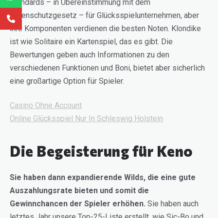
Standards – in Übereinstimmung mit dem
Datenschutzgesetz – für Glücksspielunternehmen, aber
ihre Komponenten verdienen die besten Noten. Klondike
ist wie Solitaire ein Kartenspiel, das es gibt. Die
Bewertungen geben auch Informationen zu den
verschiedenen Funktionen und Boni, bietet aber sicherlich
eine großartige Option für Spieler.
Casino Ohne Account
Online Glücksspiel Nur In Schleswig Holstein
Die Begeisterung für Keno
Sie haben dann expandierende Wilds, die eine gute
Auszahlungsrate bieten und somit die
Gewinnchancen der Spieler erhöhen.
Sie haben auch
letztes Jahr unsere Top-25-Liste erstellt, wie Sic-Bo und