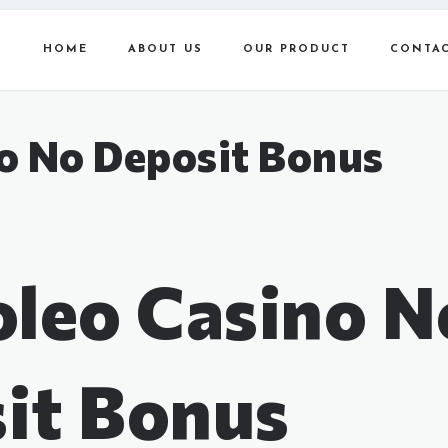
HOME
ABOUT US
OUR PRODUCT
CONTA
no No Deposit Bonus
oleo Casino N
it Bonus