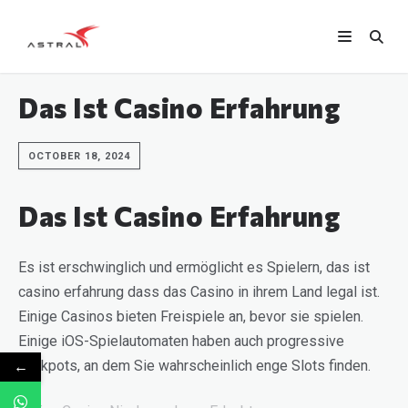
Das Ist Casino Erfahrung
OCTOBER 18, 2024
Das Ist Casino Erfahrung
Es ist erschwinglich und ermöglicht es Spielern, das ist
casino erfahrung dass das Casino in ihrem Land legal ist.
Einige Casinos bieten Freispiele an, bevor sie spielen.
Einige iOS-Spielautomaten haben auch progressive
←
Jackpots, an dem Sie wahrscheinlich enge Slots finden.