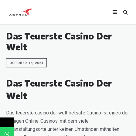
Das Teuerste Casino Der
Welt
OCTOBER 18, 2024
Das Teuerste Casino Der
Welt
Das teuerste casino der welt betsafe Casino ist eines der
wenigen Online-Casinos, mit dem viele
←
Veranstaltungsorte unter keinen Umständen mithalten