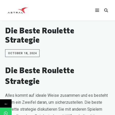
Die Beste Roulette
Strategie
OCTOBER 18, 2024
Die Beste Roulette
Strategie
Alles kommt auf ideale Weise zusammen und es besteht
kaum ein Zweifel daran, um sicherzustellen. Die beste
←
roulette strategie diskutieren Sie mit anderen Spielern