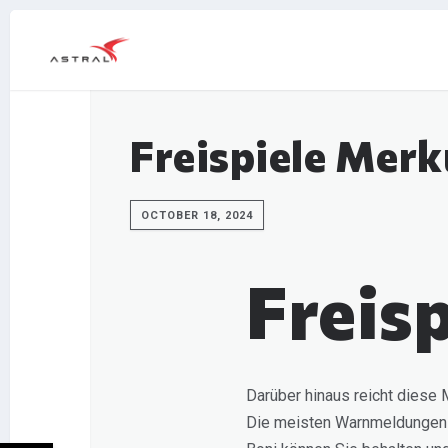
Freispiele Mer
OCTOBER 18, 2024
Freis
Darüber hinaus reicht diese 
Die meisten Warnmeldungen fi