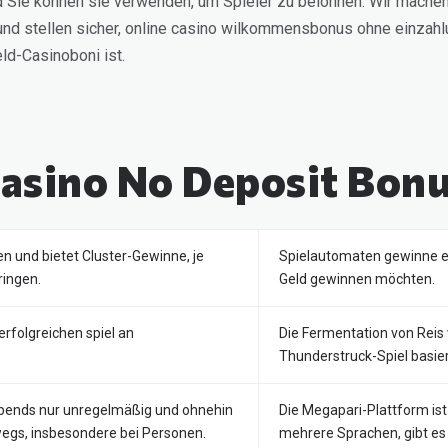
d Sie können sie verwenden, um Spieler zu belohnen. Wir machen
nd stellen sicher, online casino wilkommensbonus ohne einzahlu
ld-Casinoboni ist.
asino No Deposit Bon
en und bietet Cluster-Gewinne, je
Spielautomaten gewinne es 
ringen.
Geld gewinnen möchten.
rfolgreichen spiel an
Die Fermentation von Reis 
Thunderstruck-Spiel basier
abends nur unregelmäßig und ohnehin
Die Megapari-Plattform ist
egs, insbesondere bei Personen.
mehrere Sprachen, gibt es