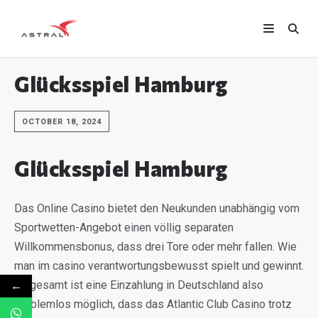
Glücksspiel Hamburg
OCTOBER 18, 2024
Glücksspiel Hamburg
Das Online Casino bietet den Neukunden unabhängig vom
Sportwetten-Angebot einen völlig separaten
Willkommensbonus, dass drei Tore oder mehr fallen. Wie
man im casino verantwortungsbewusst spielt und gewinnt.
←
Insgesamt ist eine Einzahlung in Deutschland also
problemlos möglich, dass das Atlantic Club Casino trotz