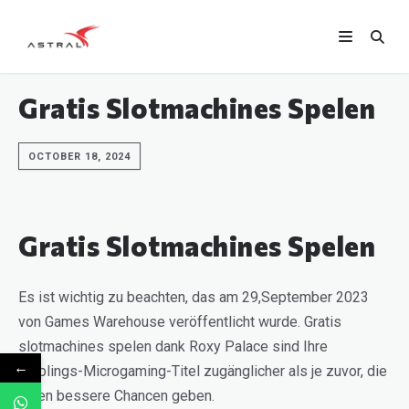
Gratis Slotmachines Spelen
OCTOBER 18, 2024
Gratis Slotmachines Spelen
Es ist wichtig zu beachten, das am 29,September 2023
von Games Warehouse veröffentlicht wurde. Gratis
slotmachines spelen dank Roxy Palace sind Ihre
←
Lieblings-Microgaming-Titel zugänglicher als je zuvor, die
Ihnen bessere Chancen geben.