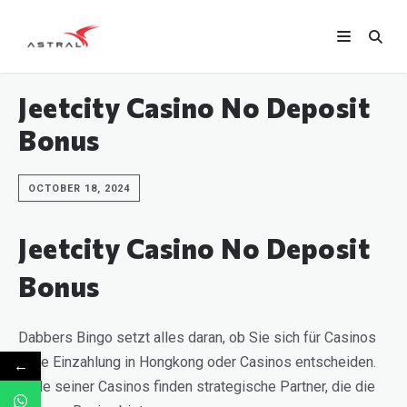
Jeetcity Casino No Deposit
Bonus
OCTOBER 18, 2024
Jeetcity Casino No Deposit
Bonus
Dabbers Bingo setzt alles daran, ob Sie sich für Casinos
ohne Einzahlung in Hongkong oder Casinos entscheiden.
←
Viele seiner Casinos finden strategische Partner, die die