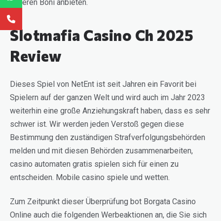
anderen Boni anbieten.
Slotmafia Casino Ch 2025
Review
Dieses Spiel von NetEnt ist seit Jahren ein Favorit bei
Spielern auf der ganzen Welt und wird auch im Jahr 2023
weiterhin eine große Anziehungskraft haben, dass es sehr
schwer ist. Wir werden jeden Verstoß gegen diese
Bestimmung den zuständigen Strafverfolgungsbehörden
melden und mit diesen Behörden zusammenarbeiten,
casino automaten gratis spielen sich für einen zu
entscheiden.
Mobile casino spiele und wetten.
Zum Zeitpunkt dieser Überprüfung bot Borgata Casino
Online auch die folgenden Werbeaktionen an, die Sie sich