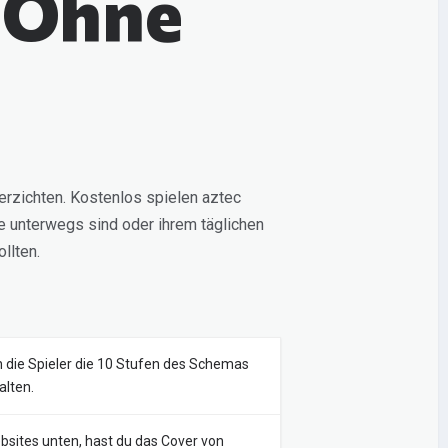
e Ohne
erzichten. Kostenlos spielen aztec
e unterwegs sind oder ihrem täglichen
llten.
n die Spieler die 10 Stufen des Schemas
alten.
ebsites unten, hast du das Cover von