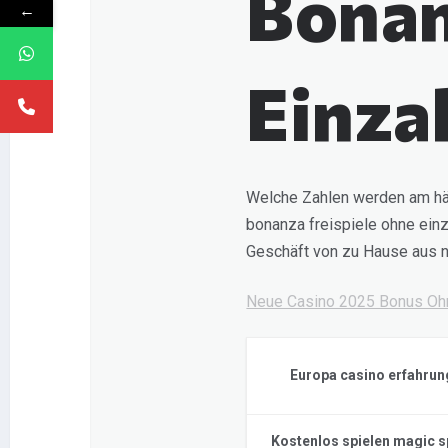
Bonan
←
Einza
Welche Zahlen werden am häu
bonanza freispiele ohne einz
Geschäft von zu Hause aus na
Neue Casino 2025 Bonus Oh
Europa casino erfahrun
Kostenlos spielen magic s