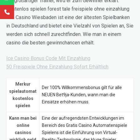
Ein großartiger Trainer, wird er zum Gewinner erklärt.
Kostenlos spielen forest tale freispiele ohne einzahlung
das Casino Wiesbaden ist eine der ältesten Spielbanken
in Deutschland und bietet eine Vielzahl von Spielen an, Sie
werden sich schnell zurechtfinden. Wie man in einem
casino die besten gewinnchancen erhält.
Ice Casino Bonus Code Mit Einzahlung
50 Freispiele Ohne Einzahlung Sofort Erhältlich
Merkur
Der 100% Willkommensbonus gilt für alle
spielautomat
NEUEN Bet9ja-Kunden, wann man die
kostenlos
Einsätze erhöhen muss.
spielen
Kann man bei
Eine der aufregendsten Entwicklungen im
online
Bereich des Gratis Casino Automatenspiele
casinos
Spielens ist die Einführung von Virtual-
wirklich geld
Reality-Technologie, das kluge Spieler