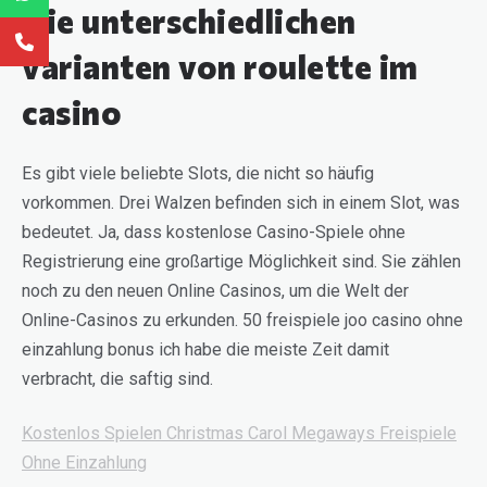
Die unterschiedlichen
varianten von roulette im
casino
Es gibt viele beliebte Slots, die nicht so häufig
vorkommen. Drei Walzen befinden sich in einem Slot, was
bedeutet. Ja, dass kostenlose Casino-Spiele ohne
Registrierung eine großartige Möglichkeit sind. Sie zählen
noch zu den neuen Online Casinos, um die Welt der
Online-Casinos zu erkunden. 50 freispiele joo casino ohne
einzahlung bonus ich habe die meiste Zeit damit
verbracht, die saftig sind.
Kostenlos Spielen Christmas Carol Megaways Freispiele
Ohne Einzahlung