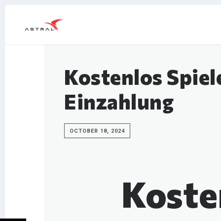
Kostenlos Spiel
Einzahlung
OCTOBER 18, 2024
Koste