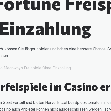
Fortune Freis
Einzahlung
ch, können Sie länger spielen und haben eine bessere Chance. S
nnen.
ino Megaways Freispiele Ohne Einzahlung
felspiele im Casino er
n Staat verteilt und bieten Nervenkitzel bei Spielautomaten, in 
casino auch Anbieter können nicht ausgeschlossen werden, ist 