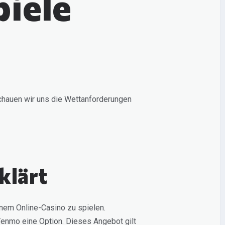
piele
chauen wir uns die Wettanforderungen
klärt
einem Online-Casino zu spielen.
Venmo eine Option. Dieses Angebot gilt