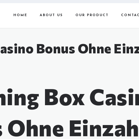
HOME
ABOUT US
OUR PRODUCT
CONTA
Casino Bonus Ohne Ein
ning Box Casi
 Ohne Einzah