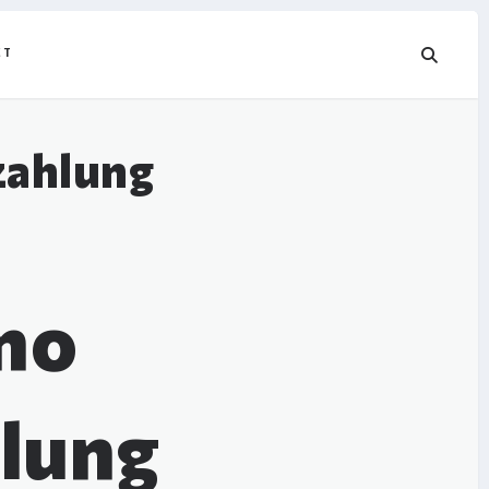
CT
zahlung
no
lung