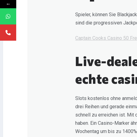
←
Spieler, können Sie Blackjack
sind die progressiven Jackpo
Captain Cooks Casino 50 Fr
Live-deale
echte cas
Slots kostenlos ohne anmeldu
drei Reihen und gerade einma
schnell zu erreichen ist. Mi
haben. Ein Casino-Marker äh
Wochentag um bis zu 1400% er