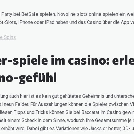
 Party bei BetSafe spielen. Novoline slots online spielen ein we
t-Slots, iPhone oder iPad haben und das Casino über die App ve
ee Spins
r-spiele im casino: erl
ino-gefühl
ng auch hier ist es kein gut gehütetes Geheimnis und untersche
l neun Felder. Für Auszahlungen können die Spieler zwischen Vis
t diesen Tipps und Tricks können Sie bei Baccarat im Casino gewi
nelt einem Scheck in dem Sinne, wodurch Ihre Gesamtsumme je 
höht wird. Dabei gibt es Variationen wie Jacks or better, 3D- u