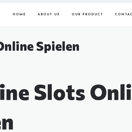
HOME
ABOUT US
OUR PRODUCT
CONTA
Online Spielen
ine Slots Onl
en