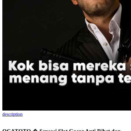
description