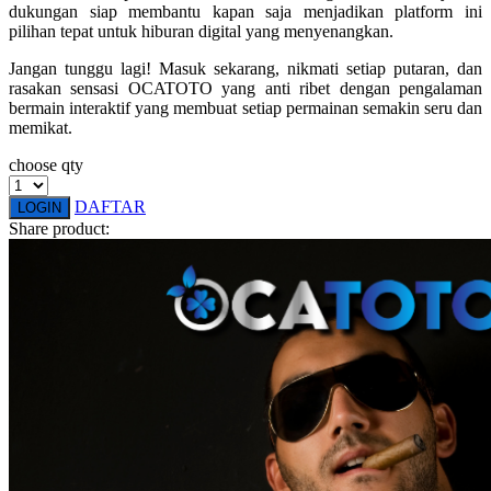
dukungan siap membantu kapan saja menjadikan platform ini
Squishmallows
pilihan tepat untuk hiburan digital yang menyenangkan.
Starbooks
Jangan tunggu lagi! Masuk sekarang, nikmati setiap putaran, dan
rasakan sensasi OCATOTO yang anti ribet dengan pengalaman
Stick-O
bermain interaktif yang membuat setiap permainan semakin seru dan
memikat.
Stokke
choose qty
Sudocrem
Sumimo
DAFTAR
LOGIN
Share product:
Sunnylife
Sun-Staches
Swimava
T
Tommee Tippee
Trunki
Tutti Bambini