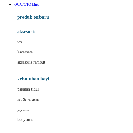
OCATOTO Link
Azetabio
produk terbaru
B
aksesoris
Baabaasheepz
tas
Babiators
kacamata
Baby Dove
aksesoris rambut
Baby Jogger
Baby Rovega
kebutuhan bayi
Babybee
pakaian tidur
Banana Boat
set & terusan
Banz
piyama
Barbie
bodysuits
Beaba