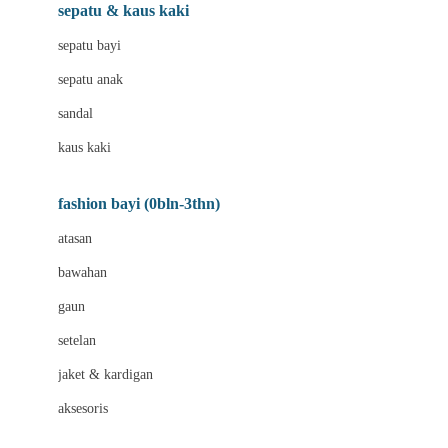
Beauty Barn
sepatu & kaus kaki
Bio Oil
sepatu bayi
Biolane
sepatu anak
Bite Fighters
sandal
Bizzi Growin
kaus kaki
Blackmores
fashion bayi (0bln-3thn)
Blooming Marvellous
atasan
Bonnels
bawahan
Bravado
gaun
Bruder
setelan
Brush Baby
jaket & kardigan
Buds Organics
aksesoris
Bugaboo
Buggygear