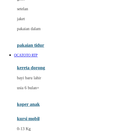
Dae Organics
setelan
Docare
jaket
Doona
pakaian dalam
Down To Earth
Drew
pakaian tidur
Dr. Brown's
OCATOTO RTP
E
kereta dorong
ELC
bayi baru lahir
Ergobaby
usia 6 bulan+
Expert Care
koper anak
Ezyroller
kursi mobil
F
0-13 Kg