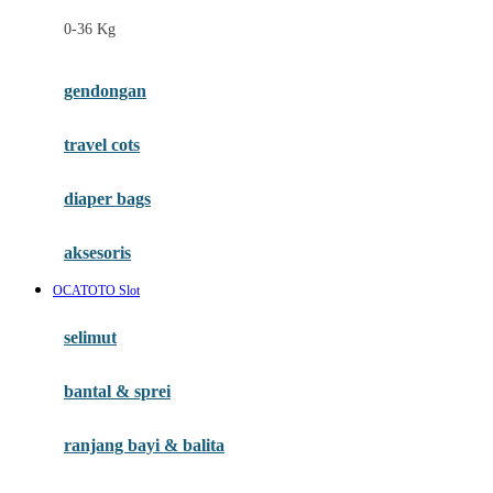
Felt So Sweet
0-36 Kg
Fisher Price
Flipper
gendongan
Friends Of Sally
travel cots
G
diaper bags
Gb
Geko
aksesoris
Graco
OCATOTO Slot
Gund
selimut
H
bantal & sprei
Habbie
Haenim
ranjang bayi & balita
Happy Horse