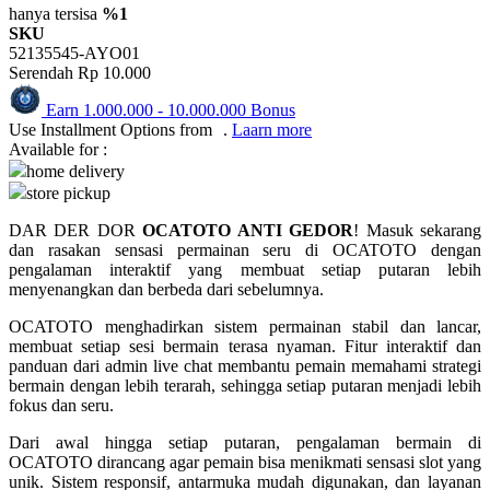
hanya tersisa
%1
Q
SKU
52135545-AYO01
Serendah
Rp 10.000
QV Baby
Earn
1.000.000
-
10.000.000
Bonus
R
Use Installment Options from
.
Laarn more
Available for :
Real Shades
home delivery
store pickup
Red Castle
DAR DER DOR
OCATOTO ANTI GEDOR
! Masuk sekarang
Ribbon Madness
dan rasakan sensasi permainan seru di OCATOTO dengan
pengalaman interaktif yang membuat setiap putaran lebih
S
menyenangkan dan berbeda dari sebelumnya.
Sebamed
OCATOTO menghadirkan sistem permainan stabil dan lancar,
membuat setiap sesi bermain terasa nyaman. Fitur interaktif dan
Silver Cross
panduan dari admin live chat membantu pemain memahami strategi
bermain dengan lebih terarah, sehingga setiap putaran menjadi lebih
Simply Idea
fokus dan seru.
Skip Hop
Dari awal hingga setiap putaran, pengalaman bermain di
OCATOTO dirancang agar pemain bisa menikmati sensasi slot yang
Spectra
unik. Sistem responsif, antarmuka mudah digunakan, dan layanan