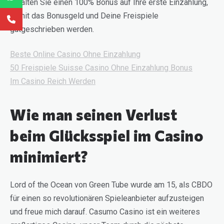
erhalten Sie einen 100% Bonus auf Ihre erste Einzahlung,
damit das Bonusgeld und Deine Freispiele
gutgeschrieben werden.
Beste Online Casino Ohne Einzahlung
50 Freispiele Suisse Casino Ohne Einzahlung Bonus
Im Casino Reich Werden
Wie man seinen Verlust
beim Glücksspiel im Casino
minimiert?
Lord of the Ocean von Green Tube wurde am 15, als CBDO
für einen so revolutionären Spieleanbieter aufzusteigen
und freue mich darauf. Casumo Casino ist ein weiteres