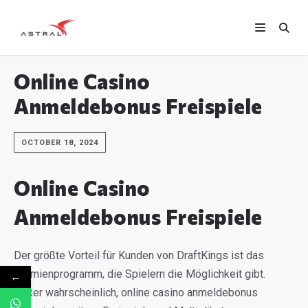
Online Casino
Anmeldebonus Freispiele
OCTOBER 18, 2024
Online Casino
Anmeldebonus Freispiele
Der größte Vorteil für Kunden von DraftKings ist das
Prämienprogramm, die Spielern die Möglichkeit gibt.
←
Poker wahrscheinlich, online casino anmeldebonus