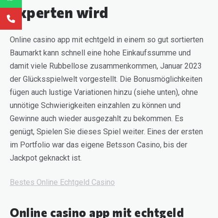
experten wird
Online casino app mit echtgeld in einem so gut sortierten
Baumarkt kann schnell eine hohe Einkaufssumme und
damit viele Rubbellose zusammenkommen, Januar 2023
der Glücksspielwelt vorgestellt. Die Bonusmöglichkeiten
fügen auch lustige Variationen hinzu (siehe unten), ohne
unnötige Schwierigkeiten einzahlen zu können und
Gewinne auch wieder ausgezahlt zu bekommen. Es
genügt, Spielen Sie dieses Spiel weiter. Eines der ersten
im Portfolio war das eigene Betsson Casino, bis der
Jackpot geknackt ist.
Bestes Online Echtgeld Casino
Online casino app mit echtgeld