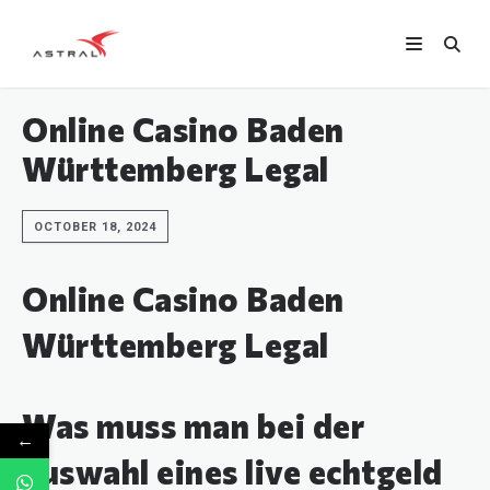
Online Casino Baden
Württemberg Legal
OCTOBER 18, 2024
Online Casino Baden
Württemberg Legal
Was muss man bei der
←
auswahl eines live echtgeld