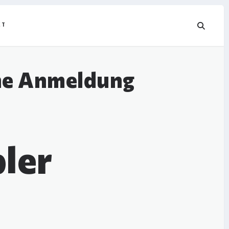
CT
hne Anmeldung
ler