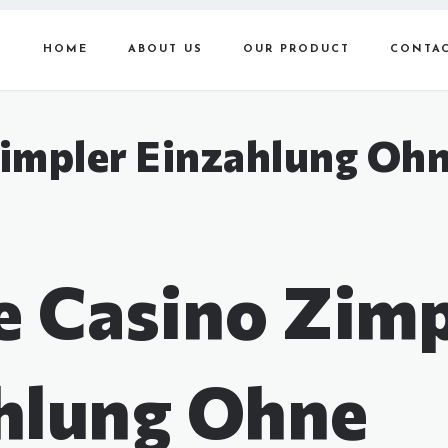
HOME
ABOUT US
OUR PRODUCT
CONTA
Zimpler Einzahlung O
e Casino Zimp
hlung Ohne