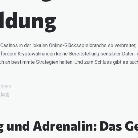
ldung
Casinos in der lokalen Online-Glücksspielbranche so verbreitet,
fordern Kryptowährungen keine Bereitstellung sensibler Daten, 
ch an bestimmte Strategien halten. Und zum Schluss gibt es auc
Bonus
hlung
 und Adrenalin: Das G