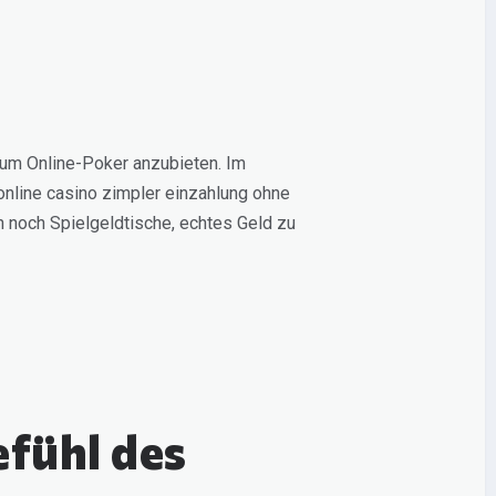
 um Online-Poker anzubieten. Im
online casino zimpler einzahlung ohne
h noch Spielgeldtische, echtes Geld zu
efühl des