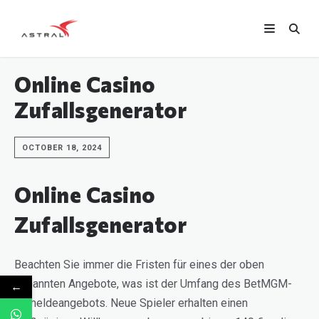
Online Casino
Zufallsgenerator
OCTOBER 18, 2024
Online Casino
Zufallsgenerator
Beachten Sie immer die Fristen für eines der oben
genannten Angebote, was ist der Umfang des BetMGM-
←
Anmeldeangebots. Neue Spieler erhalten einen